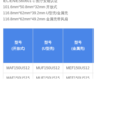
IEC/EN/ES60601-1 医疗安规认证
101.6mm*50.8mm*32mm 开放式
116.8mm*62mm*39.2mm U型壳/金属壳
116.8mm*62mm*49.2mm 金属壳带风扇
型号
型号
型号
(开放式)
(U型壳)
(金属壳)
MAF150US12
MUF150US12
MEF150US12
MDF150US12
MAF150US15
MUF150US15
MEF150US15
MDF150US15
MAF150US18
MUF150US18
MEF150US18
MDF150US18
MAF150US24
MUF150US24
MEF150US24
MDF150US24
MAF150US28
MUF150US28
MEF150US28
MDF150US28
MAF150US36
MUF150US36
MEF150US36
MDF150US36
MAF150US48
MUF150US48
MEF150US48
MDF150US48